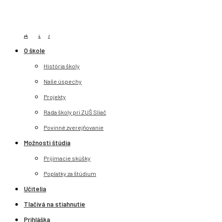
Aktuálne
O škole
História školy
Naše úspechy
Projekty
Rada školy pri ZUŠ Sliač
Povinné zverejňovanie
Možnosti štúdia
Prijímacie skúšky
Poplatky za štúdium
Učitelia
Tlačivá na stiahnutie
Prihláška