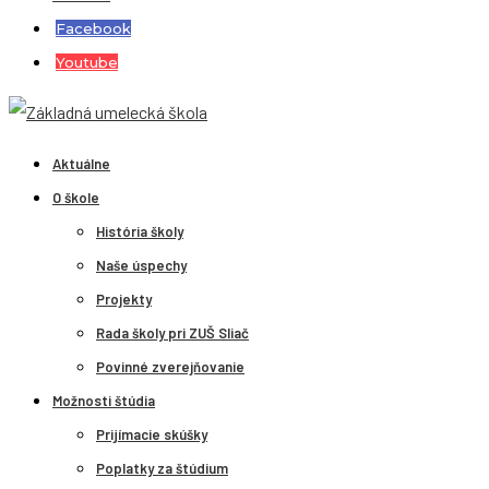
Facebook
Youtube
Aktuálne
O škole
História školy
Naše úspechy
Projekty
Rada školy pri ZUŠ Sliač
Povinné zverejňovanie
Možnosti štúdia
Prijímacie skúšky
Poplatky za štúdium