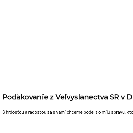
Poďakovanie z Veľvyslanectva SR v D
S hrdosťou a radosťou sa s vami chceme podeliť o milú správu, k