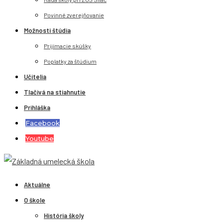
Povinné zverejňovanie
Možnosti štúdia
Prijímacie skúšky
Poplatky za štúdium
Učitelia
Tlačivá na stiahnutie
Prihláška
Facebook
Youtube
Aktuálne
O škole
História školy