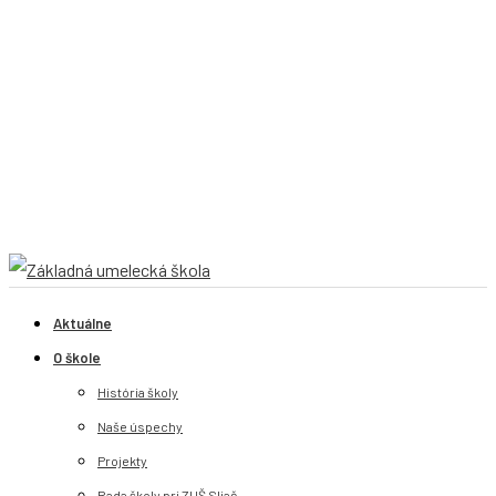
Aktuálne
O škole
História školy
Naše úspechy
Projekty
Rada školy pri ZUŠ Sliač